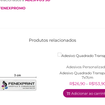
FENEXPROMO
Produtos relacionados
Adesivos Personaliza
Adesivo Quadrado Transp
7x7cm
R$
26,90
R$
153,9
–
Adicionar ao carri