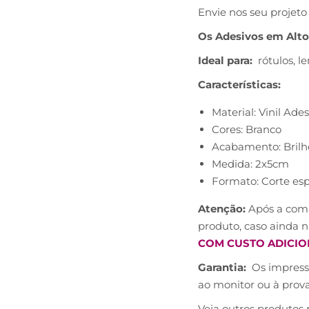
Envie nos seu projet
Os Adesivos em Alto
Ideal para:
rótulos, l
Características
:
Material: Vinil Ade
Cores: Branco
Acabamento: Brilh
Medida: 2x5cm
Formato: Corte esp
Atenção:
Após a comp
produto, caso ainda n
COM CUSTO ADICIO
Garantia:
Os impresso
ao monitor ou à prov
Veja outros produtos 