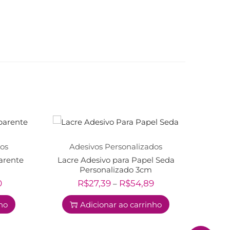
dos
Adesivos Personalizados
arente
Lacre Adesivo para Papel Seda
Personalizado 3cm
0
R$
27,39
R$
54,89
–
nho
Adicionar ao carrinho