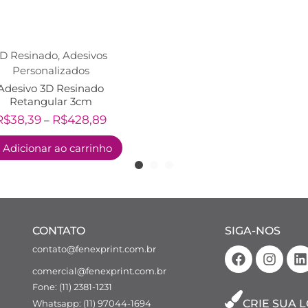
D Resinado
,
Adesivos
Personalizados
Adesivo 3D Resinado
Retangular 3cm
R$
38,39
R$
428,89
–
Adicionar ao carrinho
CONTATO
SIGA-NOS
contato@fenexprint.com.br
comercial@fenexprint.com.br
Fone: (11) 2381-1231
CRIE SUA 
Whatsapp: (11) 97044-1694