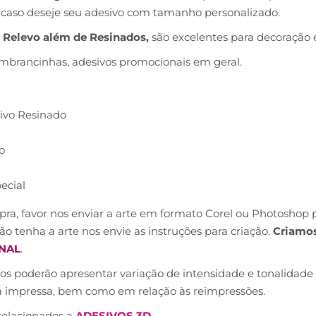
o caso deseje seu adesivo com tamanho personalizado.
 Relevo além de Resinados,
são excelentes para decoração 
embrancinhas, adesivos promocionais em geral.
sivo Resinado
o
ecial
ra, favor nos enviar a arte em formato Corel ou Photoshop p
ão tenha a arte nos envie as instruções para criação.
Criamos
NAL
.
s poderão apresentar variação de intensidade e tonalidade 
a impressa, bem como em relação às reimpressões.
relacionados a
ADESIVOS 3D