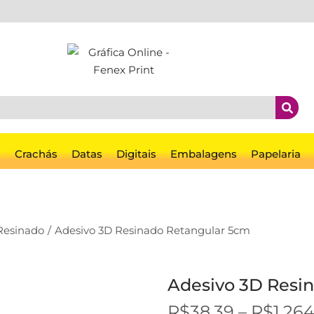
s
Crachás
Datas
Digitais
Embalagens
Papelaria
Resinado
/
Adesivo 3D Resinado Retangular 5cm
Adesivo 3D Resi
R$
38,39
–
R$
1.26