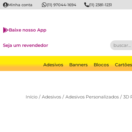
Minha conta
(11) 97044-1694
(11) 2381-1231
Baixe nosso App
Seja um revendedor
Adesivos
Banners
Blocos
Cartõe
Início
/
Adesivos
/
Adesivos Personalizados
/
3D 