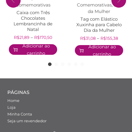
Comemorativas
Comemorativas
,
Dia
da Mulher
Caixa com Três
Chocolates
Tag com Elástico
Lembrancinha de
Xuxinha para Cabelo
Natal
Dia da Mulher
–
R$
21,89
R$
170,50
–
R$
31,08
R$
155,38
Adicionar ao
Adicionar ao
carrinho
carrinho
PÁGINAS
Home
Loja
Minha Conta
Seja um revendedor