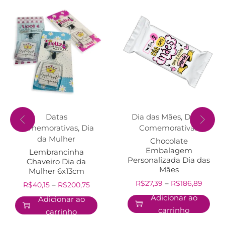
Datas
Dia das Mães
,
Datas
Comemorativas
,
Dia
Comemorativas
da Mulher
Chocolate
Embalagem
Lembrancinha
Personalizada Dia das
Chaveiro Dia da
Mães
Mulher 6x13cm
–
R$
27,39
R$
186,89
–
R$
40,15
R$
200,75
Adicionar ao
Adicionar ao
carrinho
carrinho